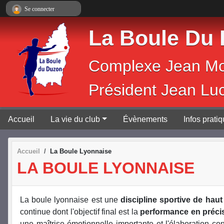
Panneau de gestion des cookies
Se connecter
La Boule Du
Complexe 
Président Jean Lu
Accueil
La vie du club
Évènements
Infos prati
Accueil
La Boule Lyonnaise
LA BOULE LYONNAISE
La boule lyonnaise est une
discipline sportive de haut
continue dont l'objectif final est la
performance en préci
une maîtrise émotionnelle importante et l'élaboration cons