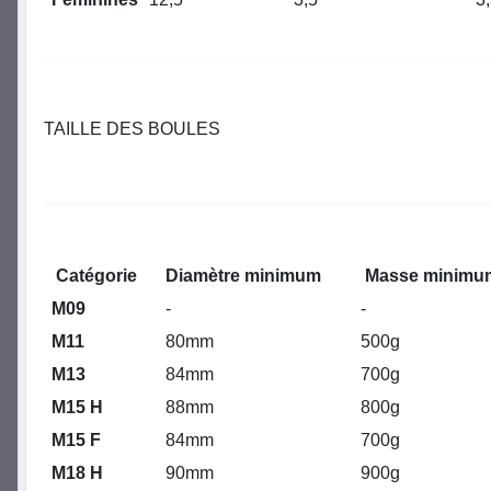
TAILLE DES BOULES
Catégorie
Diamètre minimum
Masse minimu
M09
-
-
M11
80mm
500g
M13
84mm
700g
M15 H
88mm
800g
M15 F
84mm
700g
M18 H
90mm
900g