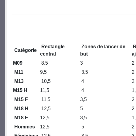
Rectangle
Zones de lancer de
R
Catégorie
central
but
a
M09
8,5
3
2
M11
9,5
3,5
2
M13
10,5
4
2
M15 H
11,5
4
1
M15 F
11,5
3,5
2
M18 H
12,5
5
2
M18 F
12,5
3,5
1
Hommes
12,5
5
2
Féminines
12,5
3,5
3