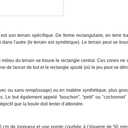
st son terrain spécifique. De forme rectangulaire, en terre ba
ans l'autre (le terrain est symétrique). Le terrain peut se tr
milieu du terrain se trouve le rectangle central. Ces zones ne 
ne de lancer de but et le rectangle ajouté (où le jeu peut se dér
ec ou sans remplissage) ou en matière synthétique, plus gross
ies. Le but également appelé “bouchon”, “petit” ou "cochonnet"
bjectif que la boule doit tenter d'atteindre.
50 cm de longueur et une pointe courbée à l’équerre de 50 mm d