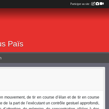
Participer au site :
0 ALBOUSSIERE
us Païs
n
en mouvement, de tir en course d’élan et de tir en course
ite de la part de l'exécutant un contrôle gestuel approfondi,
tés d'attention, de mémoire, de concentration alliées à des