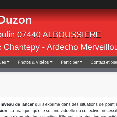
 Duzon
Jean Moulin 0744
c Chantepy - Ardecho Merveillo
ques
Photos & Vidéos
Participer
Contact et pla
 niveau de lancer
qui s'exprime dans des situations de point 
sion
. La pratique, qu'elle soit individuelle ou collective, nécess
tante d'une stratégie d'action. Elle sollicite ainsi les capaci