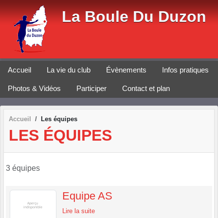
Panneau de gestion des cookies
La Boule Du Duzon
Accueil
La vie du club
Évènements
Infos pratiques
Photos & Vidéos
Participer
Contact et plan
Accueil
Les équipes
LES ÉQUIPES
3 équipes
Equipe AS
Lire la suite