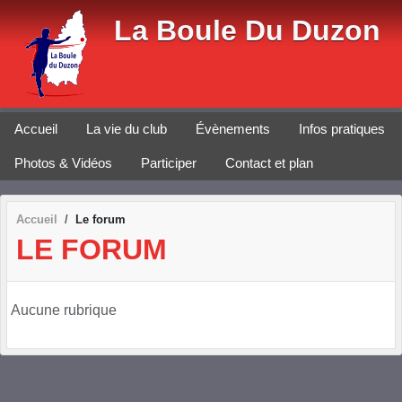
Panneau de gestion des cookies
La Boule Du Duzon
Accueil
La vie du club
Évènements
Infos pratiques
Photos & Vidéos
Participer
Contact et plan
Accueil
Le forum
LE FORUM
Aucune rubrique