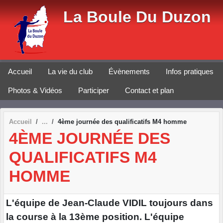
Panneau de gestion des cookies
La Boule Du Duzon
Accueil
La vie du club
Évènements
Infos pratiques
Photos & Vidéos
Participer
Contact et plan
Accueil
4ème journée des qualificatifs M4 homme
4ÈME JOURNÉE DES
QUALIFICATIFS M4
HOMME
L'équipe de Jean-Claude VIDIL toujours dans
la course à la 13ème position. L'équipe