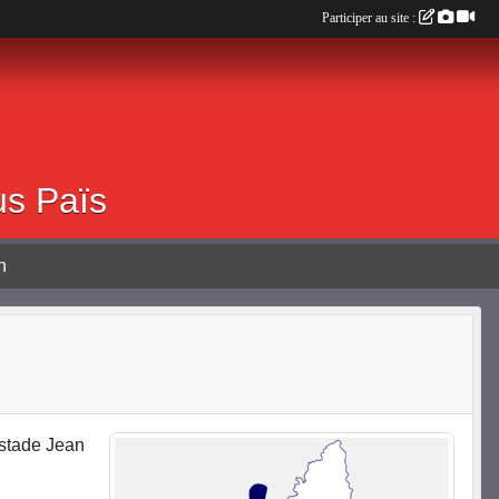
Participer au site :
0 ALBOUSSIERE
us Païs
n
stade Jean