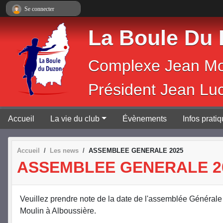
Panneau de gestion des cookies
Se connecter
La Boule Du
Complexe 
Président Jean Lu
Accueil
La vie du club
Évènements
Infos prati
Accueil
Les news
ASSEMBLEE GENERALE 2025
ASSEMBLEE GENERALE 2
Veuillez prendre note de la date de l'assemblée Générale
Moulin à Alboussière.