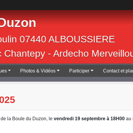
 Duzon
Jean Moulin 0744
c Chantepy - Ardecho Merveillo
ques
Photos & Vidéos
Participer
Contact et pla
025
 de la Boule du Duzon, le
vendredi 19 septembre à 18H00
au 