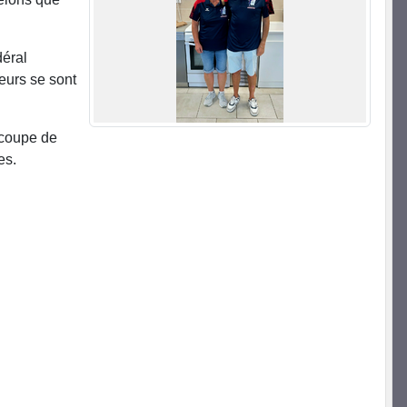
déral
eurs se sont
a coupe de
ées.