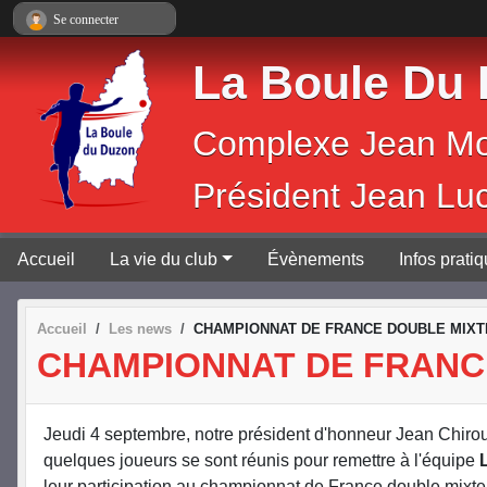
Panneau de gestion des cookies
Se connecter
La Boule Du
Complexe 
Président Jean Lu
Accueil
La vie du club
Évènements
Infos prati
Accueil
Les news
CHAMPIONNAT DE FRANCE DOUBLE MIXT
CHAMPIONNAT DE FRANC
Jeudi 4 septembre, notre président d'honneur Jean Chi
quelques joueurs se sont réunis pour remettre à l'équipe
leur participation au championnat de France double mixte