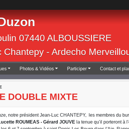
 Duzon
Jean Moulin 0744
c Chantepy - Ardecho Merveillo
ques
Photos & Vidéos
Participer
Contact et pla
E
E DOUBLE MIXTE
rouze, notre président Jean-Luc CHANTEPY, les membres du bur
Lucette ROUMEAS - Gérard JOUVE
la tenue qu'il porteront à 
 les 6 et 7 septembre à saint-Denis-Les-Bourg dans l'Ain. Rap