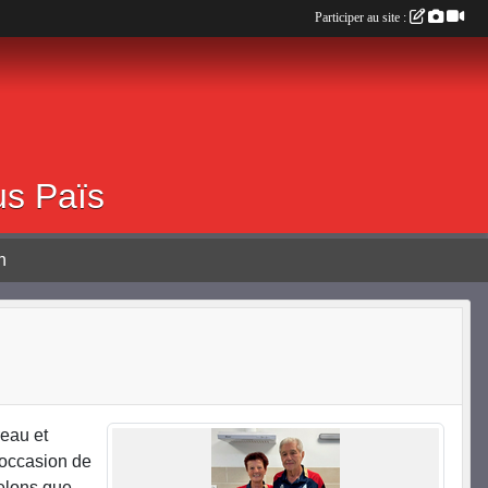
Participer au site :
0 ALBOUSSIERE
us Païs
n
eau et
l'occasion de
pelons que