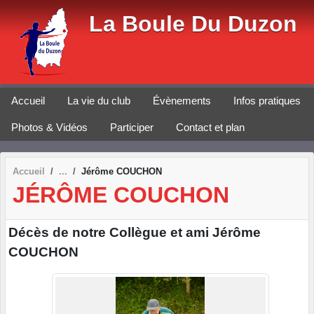
Panneau de gestion des cookies
La Boule Du Duzon
Accueil
La vie du club
Évènements
Infos pratiques
Photos & Vidéos
Participer
Contact et plan
Accueil
Jérôme COUCHON
JÉRÔME COUCHON
Décès de notre Collègue et ami Jérôme
COUCHON