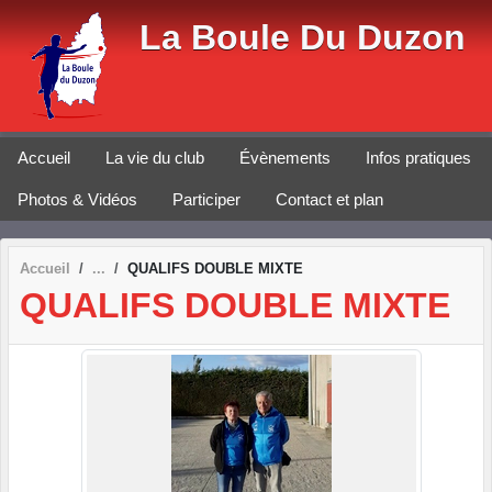
Panneau de gestion des cookies
La Boule Du Duzon
Accueil
La vie du club
Évènements
Infos pratiques
Photos & Vidéos
Participer
Contact et plan
Accueil
QUALIFS DOUBLE MIXTE
QUALIFS DOUBLE MIXTE