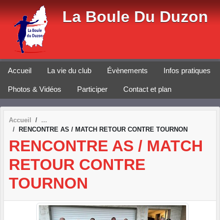
Panneau de gestion des cookies
La Boule Du Duzon
Accueil
La vie du club
Évènements
Infos pratiques
Photos & Vidéos
Participer
Contact et plan
Accueil
RENCONTRE AS / MATCH RETOUR CONTRE TOURNON
RENCONTRE AS / MATCH
RETOUR CONTRE
TOURNON