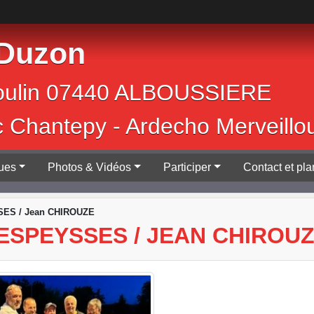
 Duzon
Jean Moulin 0744
c Chantepy - Ardecho Merveillo
ques
Photos & Vidéos
Participer
Contact et pla
ES / Jean CHIROUZE
SPEYSSES / JEAN CHIROU