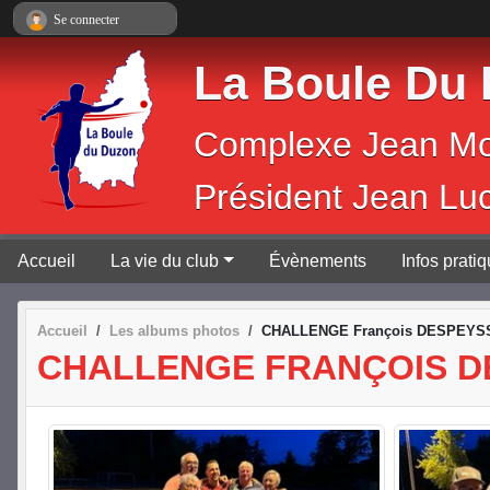
Panneau de gestion des cookies
Se connecter
La Boule Du
Complexe 
Président Jean Lu
Accueil
La vie du club
Évènements
Infos prati
Accueil
Les albums photos
CHALLENGE François DESPEYSS
CHALLENGE FRANÇOIS DE