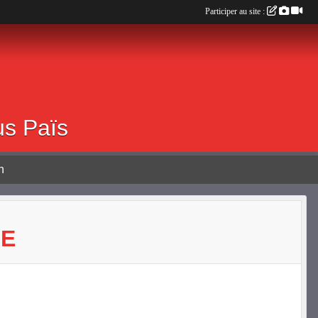
Participer au site :
0 ALBOUSSIERE
us Païs
n
ZE