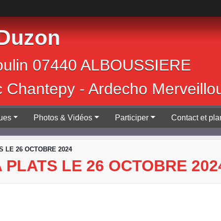
 Duzon
Jean Moulin 0744
c Chantepy - Ardecho Merveillo
ques
Photos & Vidéos
Participer
Contact et pla
 LE 26 OCTOBRE 2024
 PLATS LE 26 OCTOBRE 202