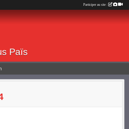
Participer au site :
0 ALBOUSSIERE
us Païs
n
4