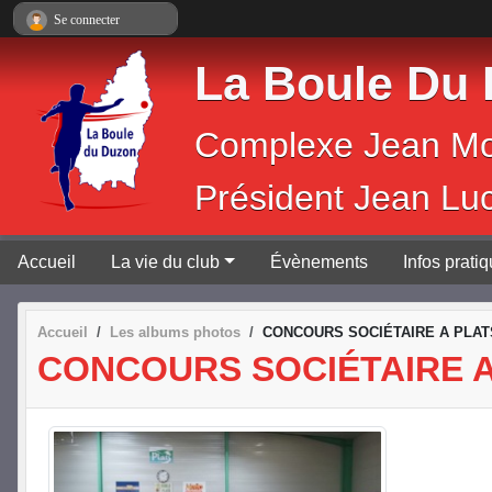
Panneau de gestion des cookies
Se connecter
La Boule Du
Complexe 
Président Jean Lu
Accueil
La vie du club
Évènements
Infos prati
Accueil
Les albums photos
CONCOURS SOCIÉTAIRE A PLATS
CONCOURS SOCIÉTAIRE A