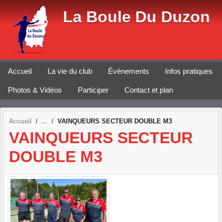
Panneau de gestion des cookies
La Boule Du Duzon
Accueil
La vie du club
Évènements
Infos pratiques
Photos & Vidéos
Participer
Contact et plan
Accueil
VAINQUEURS SECTEUR DOUBLE M3
VAINQUEURS SECTEUR
DOUBLE M3