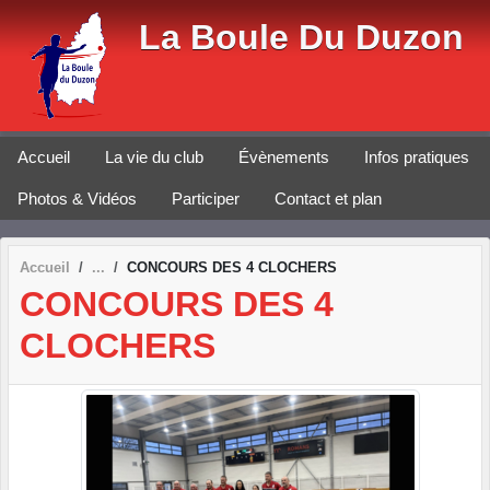
Panneau de gestion des cookies
La Boule Du Duzon
Accueil
La vie du club
Évènements
Infos pratiques
Photos & Vidéos
Participer
Contact et plan
Accueil
CONCOURS DES 4 CLOCHERS
CONCOURS DES 4
CLOCHERS