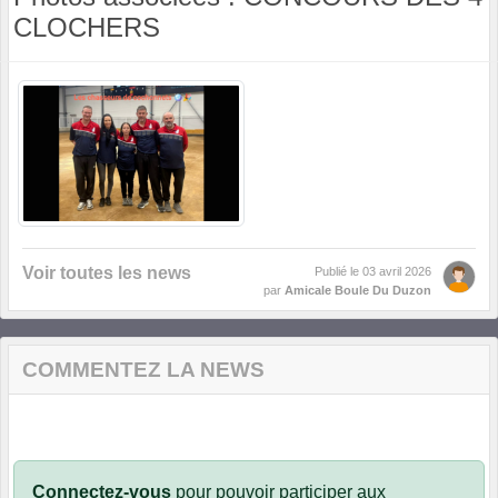
CLOCHERS
Voir toutes les news
Publié le
03 avril 2026
par
Amicale Boule Du Duzon
COMMENTEZ LA NEWS
Connectez-vous
pour pouvoir participer aux