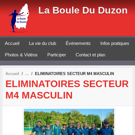
Panneau de gestion des cookies
La Boule Du Duzon
Accueil
La vie du club
Évènements
Infos pratiques
Photos & Vidéos
Participer
Contact et plan
Accueil
ELIMINATOIRES SECTEUR M4 MASCULIN
ELIMINATOIRES SECTEUR
M4 MASCULIN